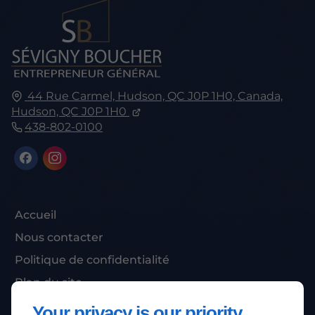
44 Rue Carmel, Hudson, QC J0P 1H0, Canada,
Hudson, QC
J0P 1H0
438-802-0100
Accueil
Nous contacter
Politique de confidentialité
Plan du site
Your privacy is our priority